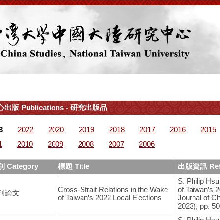
出版 Publications - 研究出版品
3
2022
2020
2019
2018
2017
2016
2015
1
2010
2009
2008
2007
2006
 Category
標題 Title
出版資訊 Ref
S. Philip Hsu
Cross-Strait Relations in the Wake
of Taiwan’s 
刊論文
of Taiwan’s 2022 Local Elections
Journal of Ch
2023), pp. 5
S. Philip Hs