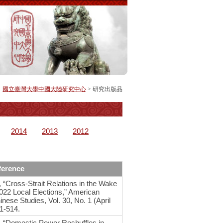
國立臺灣大學中國大陸研究中心
>
研究出版品
2014
2013
2012
erence
, “Cross-Strait Relations in the Wake
2022 Local Elections,” American
inese Studies, Vol. 30, No. 1 (April
01-514.
u, “Domestic Power Reshuffles in