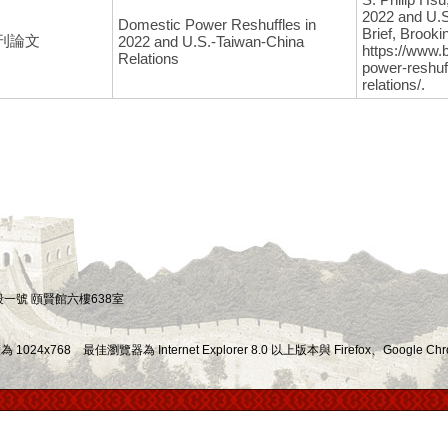
2022 and U.S
Domestic Power Reshuffles in
Brief, Brooki
刊論文
2022 and U.S.-Taiwan-China
https://www.
Relations
power-reshuf
relations/.
四段一號 頤賢館六樓638室
x768 最佳瀏覽器為 Internet Explorer 8.0 以上版本與 Firefox、Google Chr