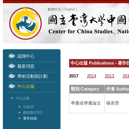
English
繁體中文
認識中心
中心出版 Publications - 著作目
最新消息
2017
2014
2013
20
學術活動與計劃
中心出版
類別 Category
作者 Autho
中心出版
專書或專書論文
楊喜慧
短篇/評
網路書(PDF)
著作目錄