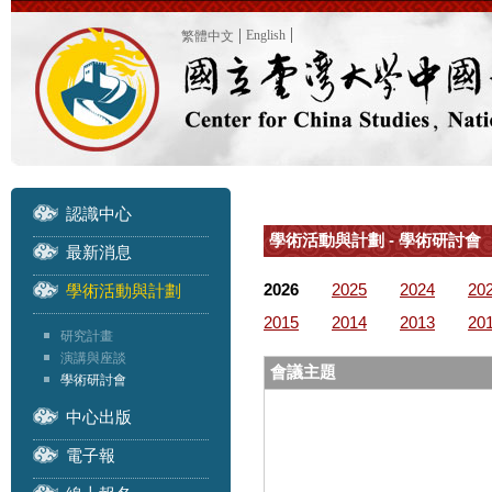
English
繁體中文
認識中心
學術活動與計劃 - 學術研討會
最新消息
2026
2025
2024
20
學術活動與計劃
2015
2014
2013
20
研究計畫
演講與座談
會議主題
學術研討會
中心出版
電子報