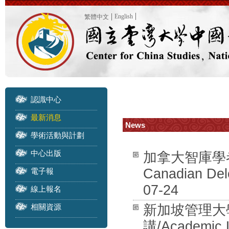
English
繁體中文
認識中心
最新消息
News
學術活動與計劃
中心出版
加拿大智庫學者訪團
Canadian Dele
電子報
07-24
線上報名
相關資源
新加坡管理大學 
講/Academic L