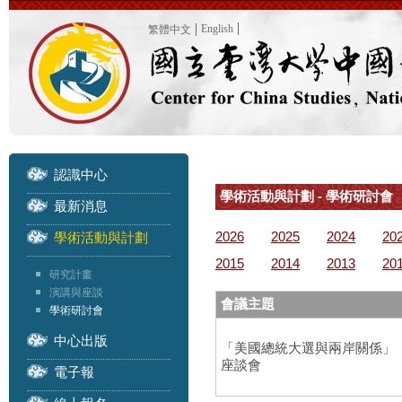
English
繁體中文
認識中心
學術活動與計劃 - 學術研討會
最新消息
2026
2025
2024
20
學術活動與計劃
2015
2014
2013
20
研究計畫
演講與座談
會議主題
學術研討會
中心出版
「美國總統大選與兩岸關係」
座談會
電子報