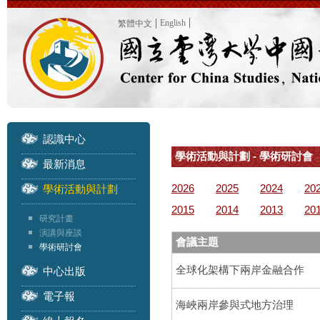
English
繁體中文
認識中心
學術活動與計劃 - 學術研討會
最新消息
2026
2025
2024
20
學術活動與計劃
2015
2014
2013
20
研究計畫
演講與座談
會議主題
學術研討會
全球化架構下兩岸金融合作
中心出版
電子報
海峽兩岸參與式地方治理