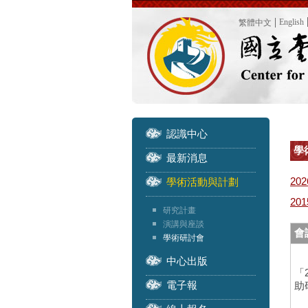
English
繁體中文
認識中心
學
最新消息
202
學術活動與計劃
201
研究計畫
演講與座談
會
學術研討會
中心出版
「
電子報
助