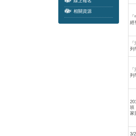
線上報名
相關資源
「
經
「
列
「
列
2
班
家
3