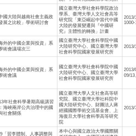
國立臺灣大學社會科學院政治
學系、臺灣大學人文社會高等
中國大陸與越南社會主義政
2013/
研究院「東亞崛起中當代中國
發展之比較」學術研討會
1000-
大陸的發展變遷與『中國研
究』主體性的轉換」計畫
國立臺灣大學社會科學院中國
海外的中國企業與投資」系
大陸研究中心、國立臺灣大學
2013/
學術會議場次三
社會科學院國家發展研究所
國立臺灣大學社會科學院中國
海外的中國企業與投資」系
2013/
大陸研究中心、國立臺灣大學
學術會議
09/13
社會科學院國家發展研究所
國立臺灣大學人文社會高等研
究院、國立臺灣大學社科院中
013年社會科學暑期高級講習
國大陸研究中心、財團法人蔣
：海峽兩岸公共治理中的國
2013/
經國國際學術交流基金會、上
與社會關係
海復旦大學社會科學高等研究
院
本中心與國立政治大學國際關
/29「習李體制、人事調整與