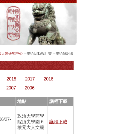
國大陸研究中心
> 學術活動與計畫 >
學術研討會
2018
2017
2016
2007
2006
地點
議程下載
政治大學商學
06/27-
院頂尖學園 6
議程下載
樓元大人文廳