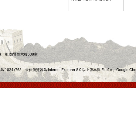
四段一號 頤賢館六樓638室
x768 最佳瀏覽器為 Internet Explorer 8.0 以上版本與 Firefox、Google Chr