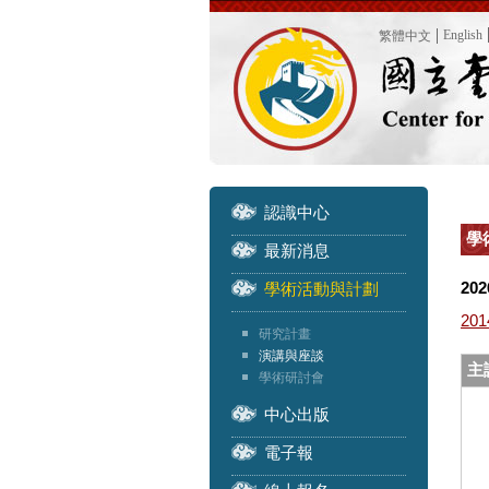
English
繁體中文
認識中心
學
最新消息
202
學術活動與計劃
201
研究計畫
演講與座談
主
學術研討會
中心出版
電子報