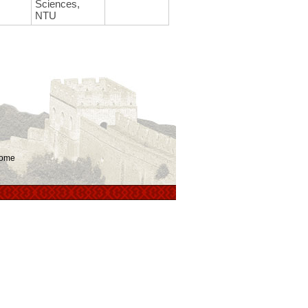
Sciences,
NTU
ome