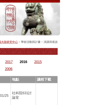
國大陸研究中心
> 學術活動與計畫 >
演講與座談
2017
2016
2015
2006
地點
議程下載
社科院631討
01/25
論室