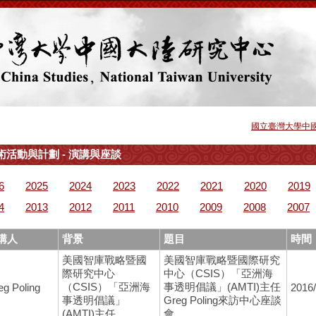
國立臺灣大學中
術活動與計劃 - 演講與座談
6
2025
2024
2023
2022
2021
2020
2019
4
2013
2012
2011
2010
2009
2008
2007
講人
背景
題目
時間
美國智庫戰略暨國
美國智庫戰略暨國際研究
際研究中心
中心（CSIS）「亞洲海
（CSIS）「亞洲海
事透明倡議」(AMTI)主任
eg Poling
2016/
事透明倡議」
Greg Poling來訪中心座談
(AMTI)主任
會