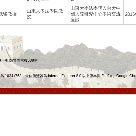
山東大學法學院與台大中
山東大學法學院教
栽駿教授
國大陸研究中心學術交流
2016/
授
座談
四段一號 頤賢館六樓638室
x768 最佳瀏覽器為 Internet Explorer 8.0 以上版本與 Firefox、Google Chr