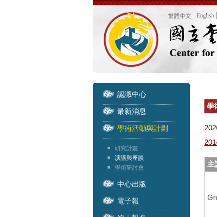
English
繁體中文
認識中心
學
最新消息
202
學術活動與計劃
201
研究計畫
演講與座談
主
學術研討會
中心出版
Gr
電子報