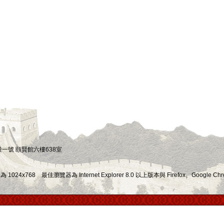
四段一號 頤賢館六樓638室
x768 最佳瀏覽器為 Internet Explorer 8.0 以上版本與 Firefox、Google Chr