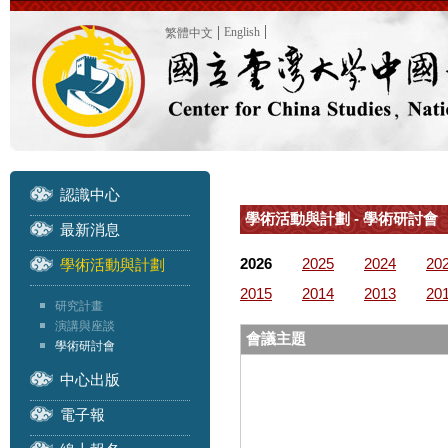
English
繁體中文
認識中心
學術活動與計劃 - 學術研討會
最新消息
2026
2025
2024
20
學術活動與計劃
2015
2014
2013
20
研究計畫
演講與座談
會議主題
學術研討會
中心出版
電子報