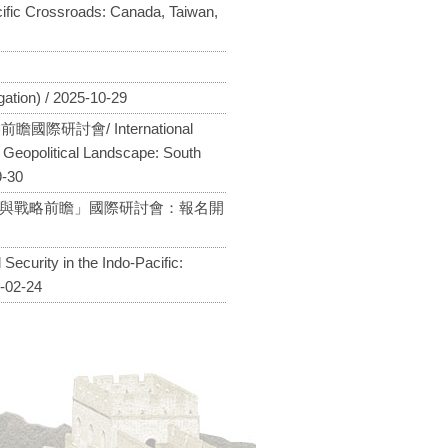
 Crossroads: Canada, Taiwan,
on) / 2025-10-29
會/ International
e Geopolitical Landscape: South
9-30
作與戰略前瞻」國際研討會：報名開
ity in the Indo-Pacific:
-02-24