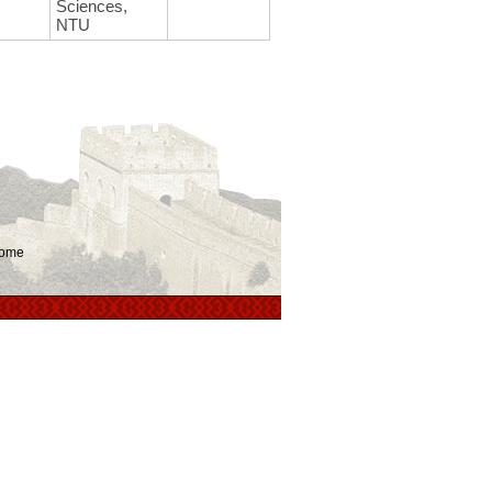
Sciences,
NTU
ome