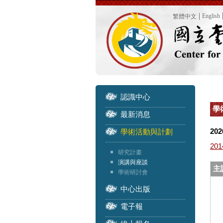
English
繁體中文
認識中心
學
最新消息
202
學術活動與計劃
201
研究計畫
演講與座談
主
學術研討會
中心出版
電子報