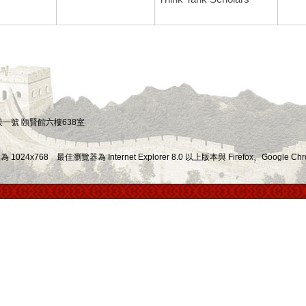
四段一號 頤賢館六樓638室
x768 最佳瀏覽器為 Internet Explorer 8.0 以上版本與 Firefox、Google Chr