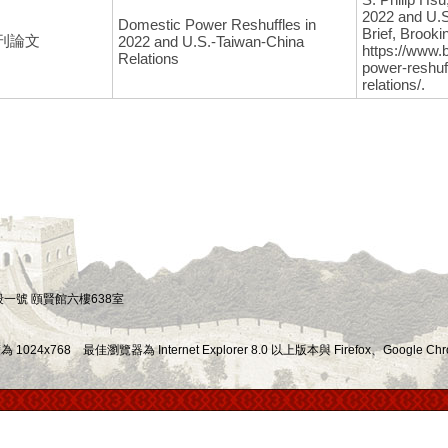
2022 and U.S
Domestic Power Reshuffles in
Brief, Brooki
刊論文
2022 and U.S.-Taiwan-China
https://www.
Relations
power-reshuf
relations/.
四段一號 頤賢館六樓638室
x768 最佳瀏覽器為 Internet Explorer 8.0 以上版本與 Firefox、Google Chr