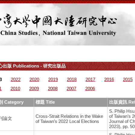
出版 Publications - 研究出版品
3
2022
2020
2019
2018
2017
2016
2015
1
2010
2009
2008
2007
2006
 Category
標題 Title
出版資訊 Ref
S. Philip Hsu
Cross-Strait Relations in the Wake
of Taiwan’s 
刊論文
of Taiwan’s 2022 Local Elections
Journal of Ch
2023), pp. 5
S. Philip Hs