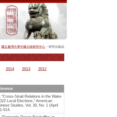
國立臺灣大學中國大陸研究中心
>
研究出版品
2014
2013
2012
erence
, “Cross-Strait Relations in the Wake
2022 Local Elections,” American
inese Studies, Vol. 30, No. 1 (April
01-514.
u, “Domestic Power Reshuffles in