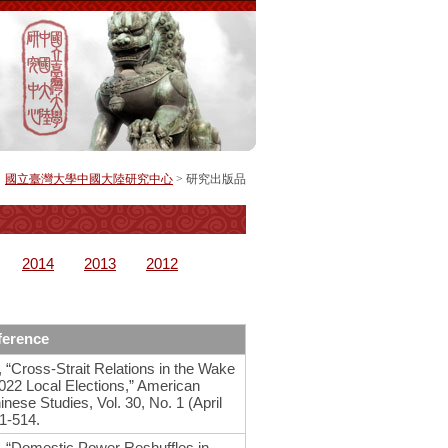
國立臺灣大學中國大陸研究中心
>
研究出版品
2014
2013
2012
erence
, “Cross-Strait Relations in the Wake
2022 Local Elections,” American
inese Studies, Vol. 30, No. 1 (April
01-514.
u, “Domestic Power Reshuffles in