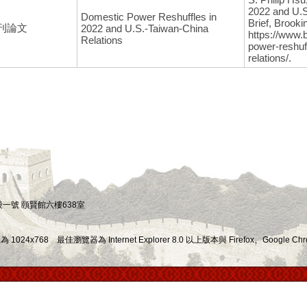
2022 and U.S
Domestic Power Reshuffles in
Brief, Brooki
刊論文
2022 and U.S.-Taiwan-China
https://www.
Relations
power-reshuf
relations/.
四段一號 頤賢館六樓638室
x768 最佳瀏覽器為 Internet Explorer 8.0 以上版本與 Firefox、Google Chr