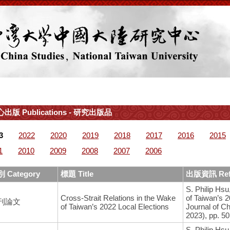
出版 Publications - 研究出版品
3
2022
2020
2019
2018
2017
2016
2015
1
2010
2009
2008
2007
2006
 Category
標題 Title
出版資訊 Ref
S. Philip Hsu
Cross-Strait Relations in the Wake
of Taiwan’s 
刊論文
of Taiwan’s 2022 Local Elections
Journal of Ch
2023), pp. 5
S. Philip Hs