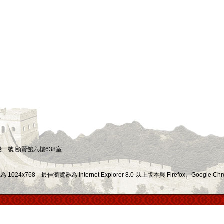
四段一號 頤賢館六樓638室
x768 最佳瀏覽器為 Internet Explorer 8.0 以上版本與 Firefox、Google Chr