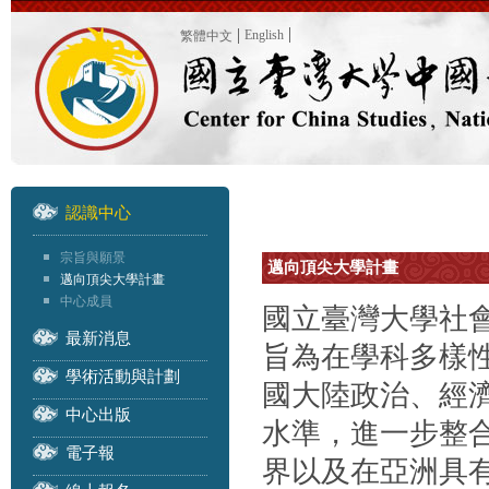
English
繁體中文
認識中心
宗旨與願景
邁向頂尖大學計畫
邁向頂尖大學計畫
中心成員
國立臺灣大學社會
最新消息
旨為在學科多樣
學術活動與計劃
國大陸政治、經
中心出版
水準，進一步整
電子報
界以及在亞洲具