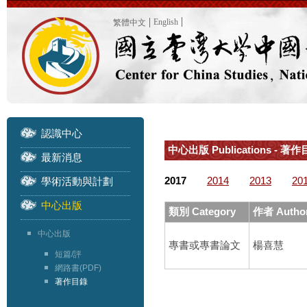
English
繁體中文
認識中心
中心出版 Publications - 著作目
最新消息
2017
2014
2013
20
學術活動與計劃
中心出版
類別 Category
作者 Autho
中心出版
專書或專書論文
楊喜慧
短篇/評
網路書(PDF)
著作目錄