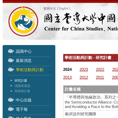
English
繁體中文
認識中心
學術活動與計劃 - 研究計畫
最新消息
2024
2023
2022
20
學術活動與計劃
2013
2012
2011
20
研究計畫
演講與座談
計畫名稱
學術研討會
「半導體與地緣政治」系列之一 – 國際研
中心出版
the Semiconductor Alliance: C
and Avoiding a Race to the Bo
電子報
兩岸談判研究團隊