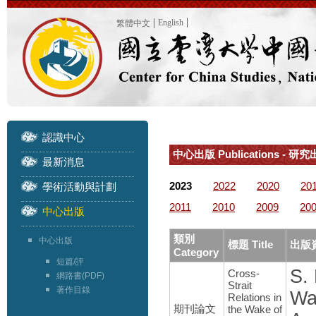
English
繁體中文
認識中心
中心出版 Publications - 研
最新消息
2023
2022
2020
20
學術活動與計劃
2011
2010
2009
20
中心出版
類別
中心出版
標題 Title
出版資
Category
短篇/評
S. 
Cross-
網路書(PDF)
Strait
著作目錄
Wa
Relations in
期刊論文
the Wake of