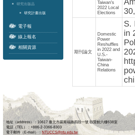
Am
Taiwan’s
研究出版品
2022 Local
30,
Elections
研究計畫出版
S.
電子報
in
Domestic
線上報名
Power
Pol
Reshuffles
相關資源
in 2022 and
20
期刊論文
U.S.-
ht
Taiwan-
China
po
Relations
chi
地址（address）：10617 臺北市羅斯福路四段一號 頤賢館六樓638室
電話（TEL）：+886-2-3366-8303
電子郵件（E-mail）：
NTUCCS@ntu.edu.tw