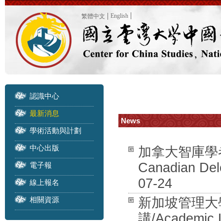
English
繁體中文
認識中心
最新消息
News
學術活動與計劃
中心出版
加拿大智庫學者訪團
Canadian Dele
電子報
07-24
線上報名
相關資源
新加坡管理大學 
講/Academic L