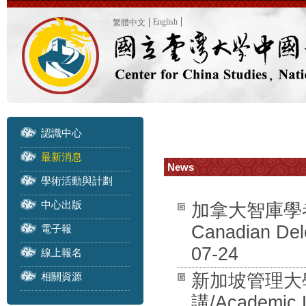
English
繁體中文
認識中心
最新消息
News
學術活動與計劃
中心出版
加拿大智庫學者訪團
Canadian Dele
電子報
07-24
線上報名
相關資源
新加坡管理大學 
講/Academic L