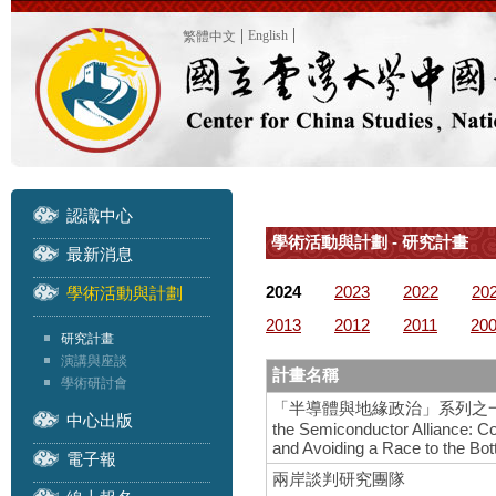
English
繁體中文
認識中心
學術活動與計劃 - 研究計畫
最新消息
2024
2023
2022
20
學術活動與計劃
2013
2012
2011
20
研究計畫
演講與座談
計畫名稱
學術研討會
「半導體與地緣政治」系列之一 – 國際研
中心出版
the Semiconductor Alliance: C
and Avoiding a Race to the Bo
電子報
兩岸談判研究團隊