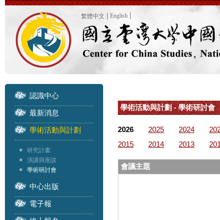
English
繁體中文
認識中心
學術活動與計劃 - 學術研討會
最新消息
2026
2025
2024
20
學術活動與計劃
2015
2014
2013
20
研究計畫
演講與座談
會議主題
學術研討會
中心出版
電子報