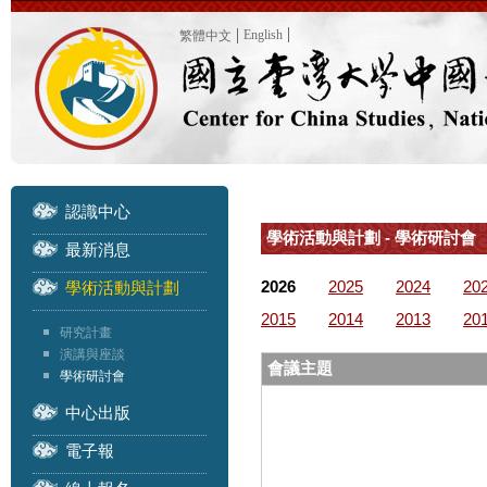
English
繁體中文
認識中心
學術活動與計劃 - 學術研討會
最新消息
2026
2025
2024
20
學術活動與計劃
2015
2014
2013
20
研究計畫
演講與座談
會議主題
學術研討會
中心出版
電子報