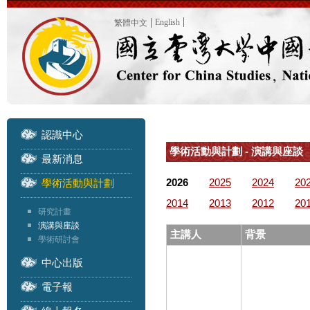
English
繁體中文
認識中心
學術活動與計劃 - 演講與座談
最新消息
2026
2025
2024
20
學術活動與計劃
2014
2013
2012
20
研究計畫
演講與座談
主講人
背景
學術研討會
中心出版
電子報