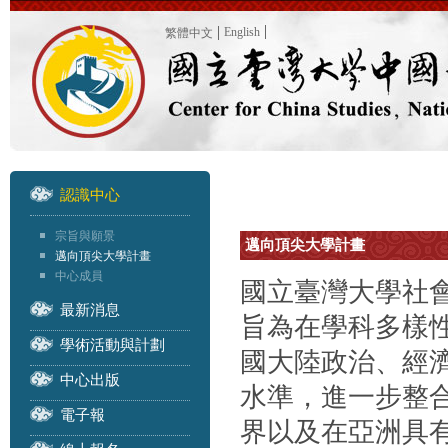
English
繁體中文
認識中心
宗旨與願景
邁向頂尖大學計畫
邁向頂尖大學計畫
中心成員
國立臺灣大學社會
最新消息
旨為在學科多樣
學術活動與計劃
國大陸政治、經
中心出版
水準，進一步整
電子報
界以及在亞洲具