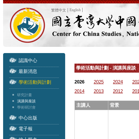
English
繁體中文
認識中心
學術活動與計劃 - 演講與座談
最新消息
2026
2025
2024
20
學術活動與計劃
2014
2013
2012
20
研究計畫
演講與座談
主講人
背景
學術研討會
中心出版
電子報