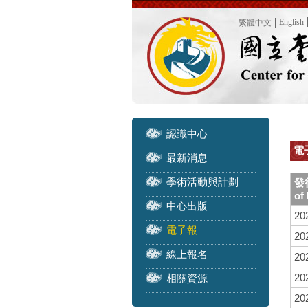
English
繁體中文
認識中心
電子
最新消息
學術活動與計劃
發
of
中心出版
20
電子報
20
線上報名
20
20
相關資源
20