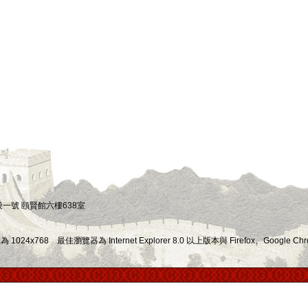
四段一號 頤賢館六樓638室
x768 最佳瀏覽器為 Internet Explorer 8.0 以上版本與 Firefox、Google Chr