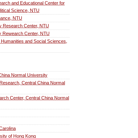
Educational Center for
litical Science, NTU
ance, NTU
search Center, NTU
earch Center, NTU
nities and Social Sciences,
ina Normal University
rch, Central China Normal
enter, Central China Normal
 Carolina
rsity of Hong Kong