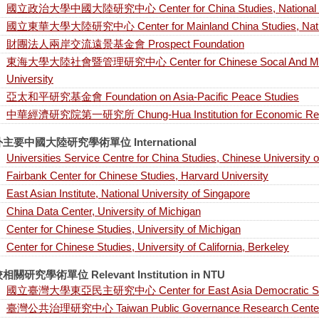
國立政治大學中國大陸研究中心 Center for China Studies, National Ch
國立東華大學大陸研究中心 Center for Mainland China Studies, Nation
財團法人兩岸交流遠景基金會 Prospect Foundation
東海大學大陸社會暨管理研究中心 Center for Chinese Socal And Manag
University
亞太和平研究基金會 Foundation on Asia-Pacific Peace Studies
中華經濟研究院第一研究所 Chung-Hua Institution for Economic Re
主要中國大陸研究學術單位 International
Universities Service Centre for China Studies, Chinese University
Fairbank Center for Chinese Studies, Harvard University
East Asian Institute, National University of Singapore
China Data Center, University of Michigan
Center for Chinese Studies, University of Michigan
Center for Chinese Studies, University of California, Berkeley
相關研究學術單位 Relevant Institution in NTU
國立臺灣大學東亞民主研究中心 Center for East Asia Democratic Stu
臺灣公共治理研究中心 Taiwan Public Governance Research Cente