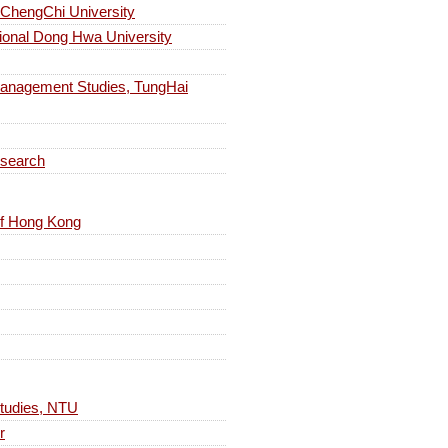
engChi University
al Dong Hwa University
ement Studies, TungHai
search
 of Hong Kong
dies, NTU
r