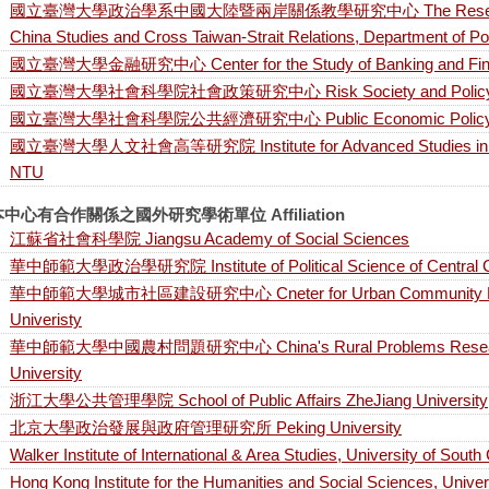
國立臺灣大學政治學系中國大陸暨兩岸關係教學研究中心 The Research and 
China Studies and Cross Taiwan-Strait Relations, Department of Po
國立臺灣大學金融研究中心 Center for the Study of Banking and Fin
國立臺灣大學社會科學院社會政策研究中心 Risk Society and Policy Re
國立臺灣大學社會科學院公共經濟研究中心 Public Economic Policy Rew
國立臺灣大學人文社會高等研究院 Institute for Advanced Studies in Huma
NTU
中心有合作關係之國外研究學術單位 Affiliation
江蘇省社會科學院 Jiangsu Academy of Social Sciences
華中師範大學政治學研究院 Institute of Political Science of Central Ch
華中師範大學城市社區建設研究中心 Cneter for Urban Community Resea
Univeristy
華中師範大學中國農村問題研究中心 China's Rural Problems Research C
University
浙江大學公共管理學院 School of Public Affairs ZheJiang University
北京大學政治發展與政府管理研究所 Peking University
Walker Institute of International & Area Studies, University of South
Hong Kong Institute for the Humanities and Social Sciences, Unive