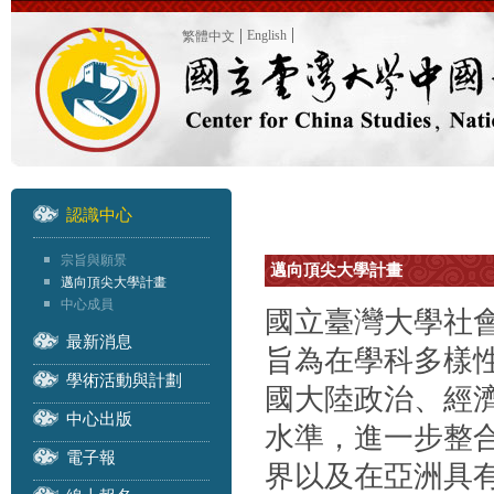
English
繁體中文
認識中心
宗旨與願景
邁向頂尖大學計畫
邁向頂尖大學計畫
中心成員
國立臺灣大學社會
最新消息
旨為在學科多樣
學術活動與計劃
國大陸政治、經
中心出版
水準，進一步整
電子報
界以及在亞洲具