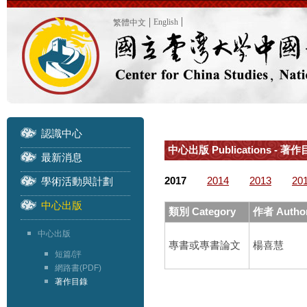
English
繁體中文
認識中心
中心出版 Publications - 著作目
最新消息
2017
2014
2013
20
學術活動與計劃
中心出版
類別 Category
作者 Autho
中心出版
專書或專書論文
楊喜慧
短篇/評
網路書(PDF)
著作目錄