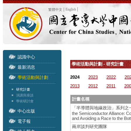
English
繁體中文
認識中心
學術活動與計劃 - 研究計畫
最新消息
2024
2023
2022
20
學術活動與計劃
2013
2012
2011
20
研究計畫
演講與座談
計畫名稱
學術研討會
「半導體與地緣政治」系列之一 – 國際研
中心出版
the Semiconductor Alliance: C
and Avoiding a Race to the Bo
電子報
兩岸談判研究團隊