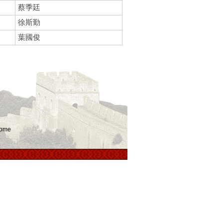
蔡季廷
徐斯勤
葉國俊
ome