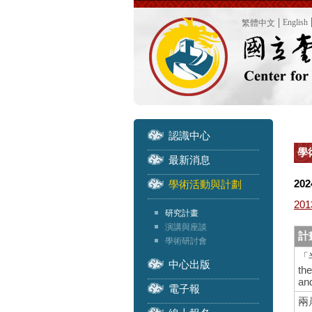
English
繁體中文
認識中心
學
最新消息
202
學術活動與計劃
201
研究計畫
演講與座談
計
學術研討會
「
中心出版
th
an
電子報
兩