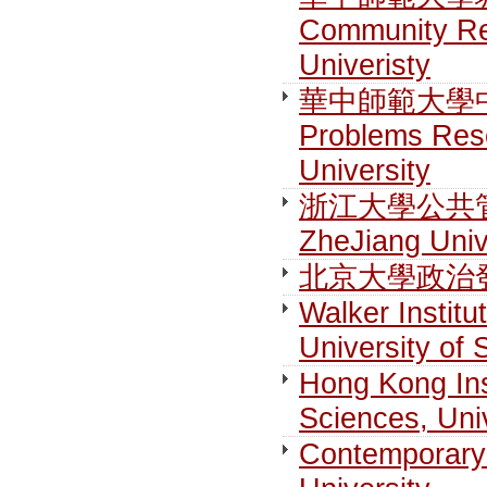
Community Re
Univeristy
華中師範大學中國
Problems Rese
University
浙江大學公共管理學院
ZheJiang Univ
北京大學政治發展與
Walker Institu
University of 
Hong Kong Ins
Sciences, Uni
Contemporary 