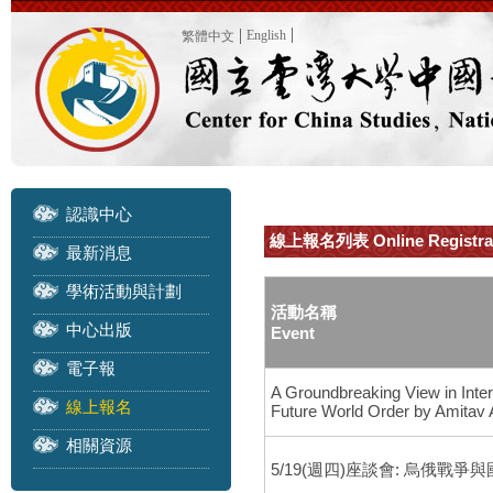
English
繁體中文
認識中心
線上報名列表 Online Registra
最新消息
學術活動與計劃
活動名稱
中心出版
Event
電子報
A Groundbreaking View in Inte
線上報名
Future World Order by Amitav
相關資源
5/19(週四)座談會: 烏俄戰爭