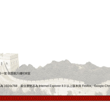
四段一號 頤賢館六樓638室
x768 最佳瀏覽器為 Internet Explorer 8.0 以上版本與 Firefox、Google Chr