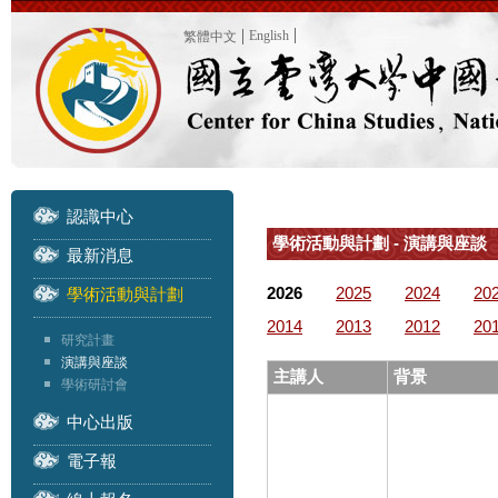
English
繁體中文
認識中心
學術活動與計劃 - 演講與座談
最新消息
2026
2025
2024
20
學術活動與計劃
2014
2013
2012
20
研究計畫
演講與座談
主講人
背景
學術研討會
中心出版
電子報