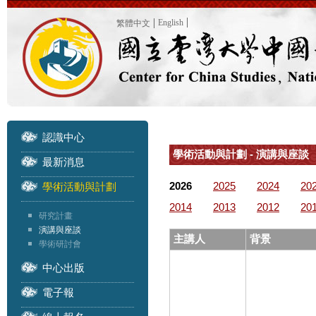
English
繁體中文
認識中心
學術活動與計劃 - 演講與座談
最新消息
2026
2025
2024
20
學術活動與計劃
2014
2013
2012
20
研究計畫
演講與座談
主講人
背景
學術研討會
中心出版
電子報