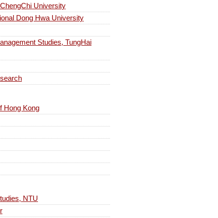
engChi University
al Dong Hwa University
ement Studies, TungHai
search
 of Hong Kong
dies, NTU
r