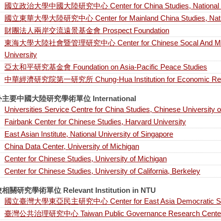
國立政治大學中國大陸研究中心 Center for China Studies, National Ch
國立東華大學大陸研究中心 Center for Mainland China Studies, Nation
財團法人兩岸交流遠景基金會 Prospect Foundation
東海大學大陸社會暨管理研究中心 Center for Chinese Socal And Manag
University
亞太和平研究基金會 Foundation on Asia-Pacific Peace Studies
中華經濟研究院第一研究所 Chung-Hua Institution for Economic Re
主要中國大陸研究學術單位 International
Universities Service Centre for China Studies, Chinese University
Fairbank Center for Chinese Studies, Harvard University
East Asian Institute, National University of Singapore
China Data Center, University of Michigan
Center for Chinese Studies, University of Michigan
Center for Chinese Studies, University of California, Berkeley
相關研究學術單位 Relevant Institution in NTU
國立臺灣大學東亞民主研究中心 Center for East Asia Democratic Stu
臺灣公共治理研究中心 Taiwan Public Governance Research Cente