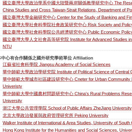
國立臺灣大學政治學系中國大陸暨兩岸關係教學研究中心 The Research and 
China Studies and Cross Taiwan-Strait Relations, Department of Po
國立臺灣大學金融研究中心 Center for the Study of Banking and Fin
國立臺灣大學社會科學院社會政策研究中心 Risk Society and Policy Re
國立臺灣大學社會科學院公共經濟研究中心 Public Economic Policy Rew
國立臺灣大學人文社會高等研究院 Institute for Advanced Studies in Huma
NTU
中心有合作關係之國外研究學術單位 Affiliation
江蘇省社會科學院 Jiangsu Academy of Social Sciences
華中師範大學政治學研究院 Institute of Political Science of Central Ch
華中師範大學城市社區建設研究中心 Cneter for Urban Community Resea
Univeristy
華中師範大學中國農村問題研究中心 China's Rural Problems Research C
University
浙江大學公共管理學院 School of Public Affairs ZheJiang University
北京大學政治發展與政府管理研究所 Peking University
Walker Institute of International & Area Studies, University of South
Hong Kong Institute for the Humanities and Social Sciences, Unive