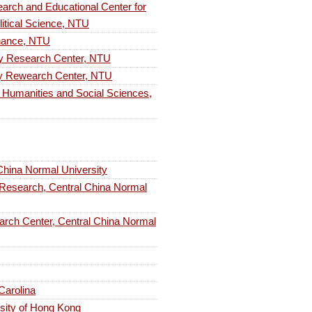
Educational Center for
litical Science, NTU
ance, NTU
search Center, NTU
earch Center, NTU
nities and Social Sciences,
ina Normal University
rch, Central China Normal
enter, Central China Normal
 Carolina
rsity of Hong Kong