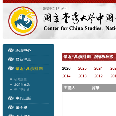
English
繁體中文
認識中心
學術活動與計劃 - 演講與座談
最新消息
2026
2025
2024
20
學術活動與計劃
2014
2013
2012
20
研究計畫
演講與座談
主講人
背景
學術研討會
中心出版
電子報