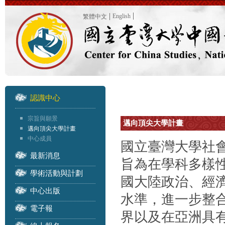
English
繁體中文
認識中心
宗旨與願景
邁向頂尖大學計畫
邁向頂尖大學計畫
中心成員
國立臺灣大學社會
最新消息
旨為在學科多樣
學術活動與計劃
國大陸政治、經
中心出版
水準，進一步整
電子報
界以及在亞洲具