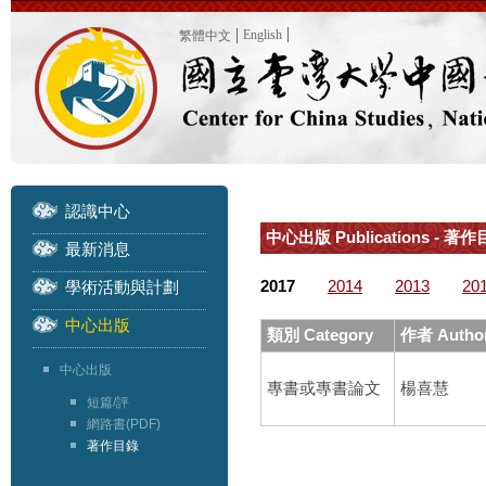
English
繁體中文
認識中心
中心出版 Publications - 著作目
最新消息
2017
2014
2013
20
學術活動與計劃
中心出版
類別 Category
作者 Autho
中心出版
專書或專書論文
楊喜慧
短篇/評
網路書(PDF)
著作目錄