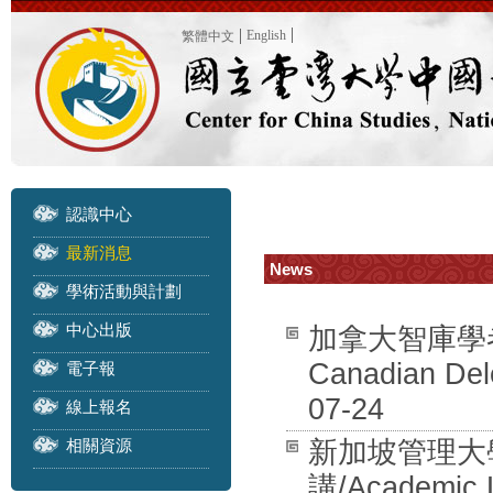
English
繁體中文
認識中心
最新消息
News
學術活動與計劃
中心出版
加拿大智庫學者訪團
Canadian Dele
電子報
07-24
線上報名
相關資源
新加坡管理大學 
講/Academic L