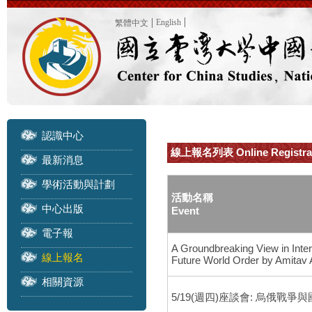
English
繁體中文
認識中心
線上報名列表 Online Registra
最新消息
學術活動與計劃
活動名稱
中心出版
Event
電子報
A Groundbreaking View in Inte
線上報名
Future World Order by Amitav
相關資源
5/19(週四)座談會: 烏俄戰爭