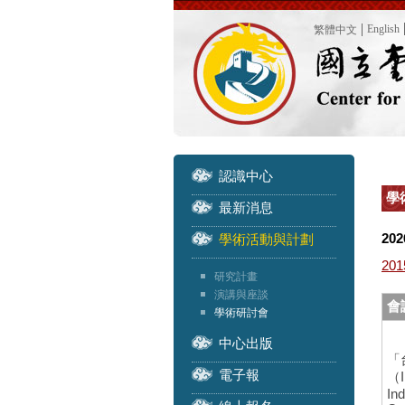
English
繁體中文
認識中心
學
最新消息
202
學術活動與計劃
201
研究計畫
演講與座談
會
學術研討會
中心出版
「
電子報
（I
In