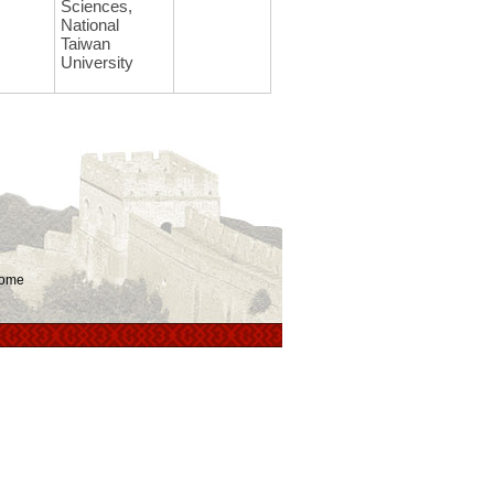
Sciences,
National
Taiwan
University
ome