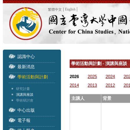
English
繁體中文
認識中心
學術活動與計劃 - 演講與座談
最新消息
2026
2025
2024
20
學術活動與計劃
2014
2013
2012
20
研究計畫
演講與座談
主講人
背景
學術研討會
中心出版
電子報