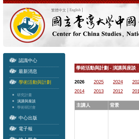
English
繁體中文
認識中心
學術活動與計劃 - 演講與座談
最新消息
2026
2025
2024
20
學術活動與計劃
2014
2013
2012
20
研究計畫
演講與座談
主講人
背景
學術研討會
中心出版
電子報