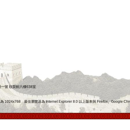
四段一號 頤賢館六樓638室
x768 最佳瀏覽器為 Internet Explorer 8.0 以上版本與 Firefox、Google Chr